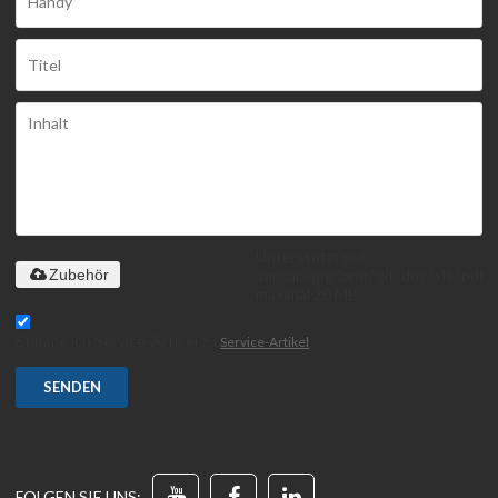
Unterstützt nur
.rar/.zip/.jpg/.png/.gif/.doc/.xls/.pdf,
Zubehör
maximal 20 MB
Stimme ich Service-Artikel zu,
Service-Artikel
SENDEN
FOLGEN SIE UNS: