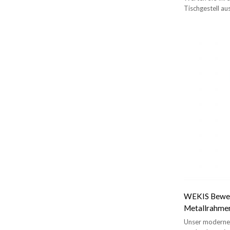
Tischgestell au
Ergänzung für j
WEKIS Bewegl
Metallrahme
Unser modernes