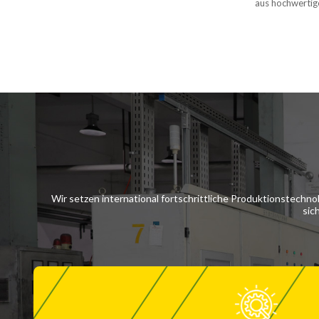
aus hochwertige
Ergänzung für j
Wir setzen international fortschrittliche Produktionstechn
sic