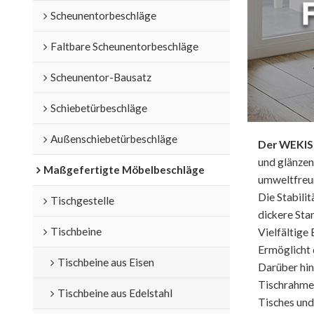
Scheunentorbeschläge
Faltbare Scheunentorbeschläge
Scheunentor-Bausatz
Schiebetürbeschläge
Außenschiebetürbeschläge
Der WEKIS
und glänzen
Maßgefertigte Möbelbeschläge
umweltfreun
Die Stabili
Tischgestelle
dickere Sta
Tischbeine
Vielfältige
Ermöglicht 
Tischbeine aus Eisen
Darüber hin
Tischrahmen
Tischbeine aus Edelstahl
Tisches und 