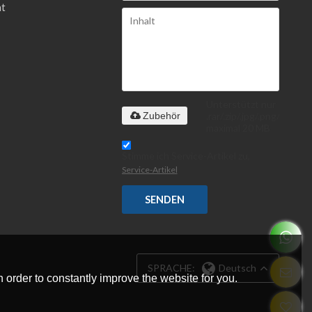
t
Unterstützt nur
.rar/.zip/.jpg/.png/.gif/.doc
Zubehör
maximal 20 MB
Stimme ich Service-Artikel zu,
Service-Artikel
SENDEN
SPRACHE:
Deutsch
 order to constantly improve the website for you.