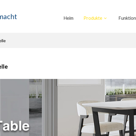
emacht
Heim
Produkte
Funktio
lle
lle