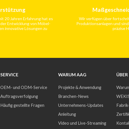
erstützung
Maßgeschneid
it 20 Jahren Erfahrung hat es
Wir verfügen über fortschri
 der Entwicklung von Möbel-
Produktionsanlagen und sind
en innovative Lösungen zu
präzise H
SERVICE
WARUM AAG
ÜBER
OEM- und ODM-Service
Projekte & Anwendung
Warum
Auftragsverfolgung
Branchen-News
WEKIS
Häufig gestellte Fragen
Unternehmens-Updates
Fabrik
Anleitung
Zertifi
Video und Live-Streaming
Konta