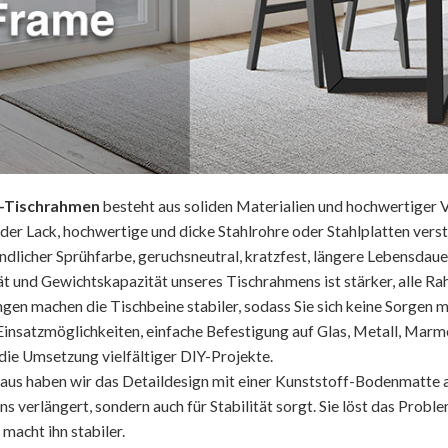
-Tischrahmen
besteht aus soliden Materialien und hochwertiger
der Lack, hochwertige und dicke Stahlrohre oder Stahlplatten ver
dlicher Sprühfarbe, geruchsneutral, kratzfest, längere Lebensdauer
tät und Gewichtskapazität unseres Tischrahmens ist stärker, alle R
ngen machen die Tischbeine stabiler, sodass Sie sich keine Sorgen 
 Einsatzmöglichkeiten, einfache Befestigung auf Glas, Metall, M
die Umsetzung vielfältiger DIY-Projekte.
aus haben wir das Detaildesign mit einer Kunststoff-Bodenmatte a
s verlängert, sondern auch für Stabilität sorgt. Sie löst das Pro
macht ihn stabiler.