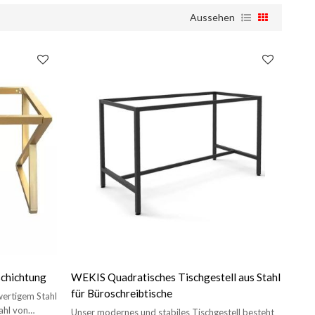
Aussehen
schichtung
WEKIS Quadratisches Tischgestell aus Stahl
für Büroschreibtische
wertigem Stahl
zahl von
Unser modernes und stabiles Tischgestell besteht