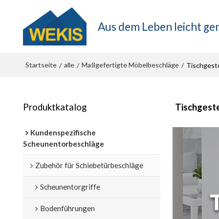
Aus dem Leben leicht g
Startseite
alle
Maßgefertigte Möbelbeschläge
/
/
/
Tischgeste
Produktkatalog
Tischgeste
Kundenspezifische
Scheunentorbeschläge
Zubehör für Schiebetürbeschläge
Scheunentorgriffe
Bodenführungen