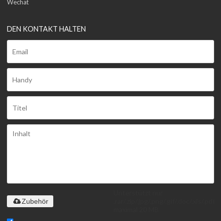
Wechat
DEN KONTAKT HALTEN
Unterstützt nur
.rar/.zip/.jpg/.png/.gif/.doc/.xls/.pdf,
Zubehör
maximal 20 MB