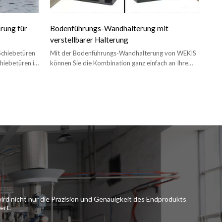
rung für
Bodenführungs-Wandhalterung mit
verstellbarer Halterung
Schiebetüren
Mit der Bodenführungs-Wandhalterung von WEKIS
chiebetüren im
können Sie die Kombination ganz einfach an Ihre
ches Schwingen
Tür und Ihre Vorlieben anpassen.
ird nicht nur die Präzision und Genauigkeit des Endprodukts
ert.