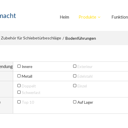
emacht
Heim
Produkte
Funktio
Zubehör für Schiebetürbeschläge
/
Bodenführungen
endung
Innere
Exterieur
Metall
Edelstahl
Doppelt
Einzel
Schwerlast
e
Top 10
Auf Lager