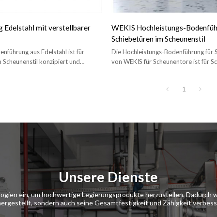
 Edelstahl mit verstellbarer
WEKIS Hochleistungs-Bodenfüh
Schiebetüren im Scheunenstil
nführung aus Edelstahl ist für
Die Hochleistungs-Bodenführung für 
 Scheunenstil konzipiert und
von WEKIS für Scheunentore ist für S
s die Tür zur Seite schwingt.
Scheunenstil konzipiert, um ein seitli
der Tür zu verhindern.
1
Unsere Dienste
ologien ein, um hochwertige Legierungsprodukte herzustellen. Dadurch w
hergestellt, sondern auch seine Gesamtfestigkeit und Zähigkeit verbess