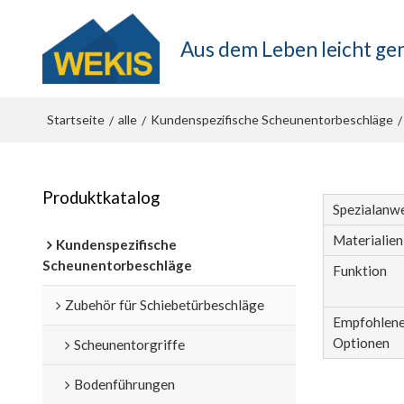
Aus dem Leben leicht g
Startseite
alle
Kundenspezifische Scheunentorbeschläge
/
/
/
Produktkatalog
Spezialanw
Materialien
Kundenspezifische
Scheunentorbeschläge
Funktion
Zubehör für Schiebetürbeschläge
Empfohlen
Optionen
Scheunentorgriffe
Bodenführungen