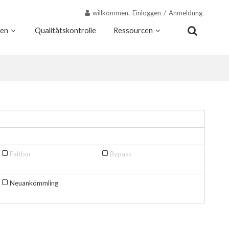
willkommen,
Einloggen
/
Anmeldung
nen
Qualitätskontrolle
Ressourcen
Kontakt
Warum Wekis
Faltbar
Bypass
Neuankömmling