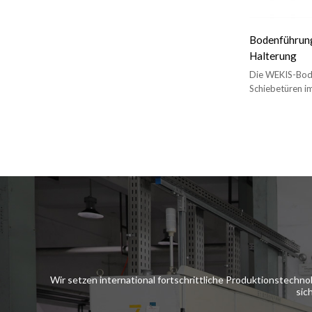
Bodenführung
Halterung
Die WEKIS-Bode
Schiebetüren im
verhindert, das
Wir setzen international fortschrittliche Produktionstechn
sic