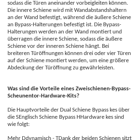
sodass die Türen aneinander vorbeigleiten können.
Die innere Schiene wird mit Wandabstandshaltern
an der Wand befestigt, während die äußere Schiene
an Bypass-Halterungen befestigt ist. Die Bypass-
Halterungen werden an der Wand montiert und
überragen die innere Schiene, sodass die äußere
Schiene vor der inneren Schiene hängt. Bei
breiteren Türöffnungen können drei oder vier Türen
auf der Schiene montiert werden, um eine größere
Abdeckung der Türöffnung zu gewährleisten.
Was sind die Vorteile eines Zweischienen-Bypass-
Scheunentor-Hardware-Kits?
Die Hauptvorteile der
D
ual
Schiene
B
ypass
k
es über
die
S
Englisch
Schiene
B
ypass
H
Hardware
k
es sind
wie folgt:
Mehr
D
dynamisch -
T
Dank der beiden Schienen sitzt