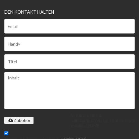
DEN KONTAKT HALTEN
Unterstützt nur
.rar/.zip/.jpg/.png/.gif/.doc/.xls/.pdf,
Zubehör
maximal 20 MB
Stimme ich Service-Artikel zu,
Service-Artikel