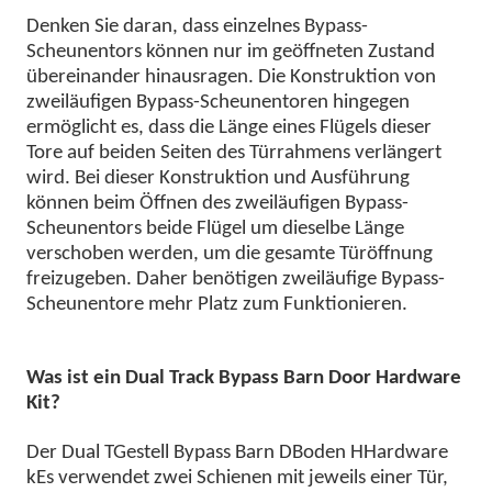
Denken Sie daran, dass
einzelnes Bypass-
Scheunentor
s können nur im geöffneten Zustand
übereinander hinausragen. Die Konstruktion von
zweiläufigen Bypass-Scheunentoren hingegen
ermöglicht es, dass die Länge eines Flügels dieser
Tore auf beiden Seiten des Türrahmens verlängert
wird. Bei dieser Konstruktion und Ausführung
können beim Öffnen des zweiläufigen Bypass-
Scheunentors beide Flügel um dieselbe Länge
verschoben werden, um die gesamte Türöffnung
freizugeben. Daher benötigen zweiläufige Bypass-
Scheunentore mehr Platz zum Funktionieren.
Was ist ein Dual Track Bypass Barn Door Hardware
Kit?
Der
D
ual
T
Gestell
B
ypass
B
arn
D
Boden
H
Hardware
k
Es verwendet zwei Schienen mit jeweils einer Tür,