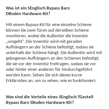
Was ist ein
S
Englisch
B
ypass
B
arn
D
Boden
Hardware-Kit?
Mit einem Bypass-Kit für eine einzelne Schiene
können Sie zwei Türen auf derselben Schiene
montieren, wobei die Außentür die Innentür
„umgeht“. Die Innentür wird mit geraden
Aufhängern an der Schiene befestigt, sodass sie
unterhalb der Schiene hängt. Die Außentür wird mit
gebogenen Aufhängern an den Schienen befestigt,
die sie vor der Innentür freitragen, sodass sie vor
oder hinter einer anderen Tür hindurchgeführt
werden kann. Sehen Sie sich dieses kurze
Erklärvideo an, um zu sehen, wie es funktioniert:
Was sind die Vorteile eines
S
Englisch
T
Gestell
B
ypass
B
arn
S
Boden
Hardware-Kit?