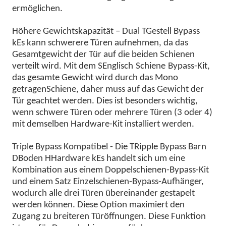
ermöglichen.
Höhere Gewichtskapazität – Dual
T
Gestell
B
ypass
k
Es kann schwerere Türen aufnehmen, da das
Gesamtgewicht der Tür auf die beiden Schienen
verteilt wird. Mit dem
S
Englisch
Schiene
Bypass-Kit,
das gesamte Gewicht wird durch das Mono
getragen
Schiene
, daher muss auf das Gewicht der
Tür geachtet werden. Dies ist besonders wichtig,
wenn schwere Türen oder mehrere Türen (3 oder 4)
mit demselben Hardware-Kit installiert werden.
Triple Bypass Kompatibel - Die
T
Ripple
B
ypass
B
arn
D
Boden
H
Hardware
k
Es handelt sich um eine
Kombination aus einem Doppelschienen-Bypass-Kit
und einem Satz Einzelschienen-Bypass-Aufhänger,
wodurch alle drei Türen übereinander gestapelt
werden können. Diese Option maximiert den
Zugang zu breiteren Türöffnungen. Diese Funktion