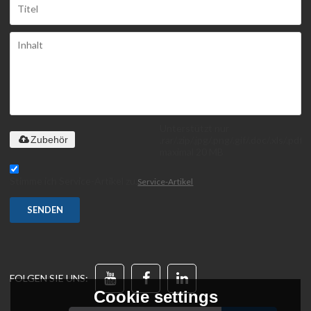
Unterstützt nur
.rar/.zip/.jpg/.png/.gif/.doc/.xls/.pdf,
Zubehör
maximal 20 MB
Stimme ich Service-Artikel zu,
Service-Artikel
SENDEN
FOLGEN SIE UNS:
Cookie settings