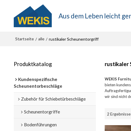
Aus dem Leben leicht g
Startseite
alle
/
/
rustikaler Scheunentorgriff
Produktkatalog
rustikaler
Kundenspezifische
WEKIS Furnit
bieten kundens
Scheunentorbeschläge
Auftragsfertigu
wir sind nicht 
Zubehör für Schiebetürbeschläge
Scheunentorgriffe
2 Ergebnisse
Bodenführungen