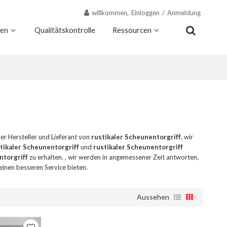
willkommen,
Einloggen
/
Anmeldung
nen
Qualitätskontrolle
Ressourcen
Kontakt
Warum Wekis
her Hersteller und Lieferant von
rustikaler Scheunentorgriff
, wir
tikaler Scheunentorgriff
und
rustikaler Scheunentorgriff
ntorgriff
zu erhalten. , wir werden in angemessener Zeit antworten,
einen besseren Service bieten.
Aussehen