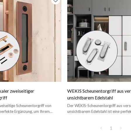
aler zweiseitiger
WEKIS Scheunentorgriff aus ve
riff
unsichtbarem Edelstahl
weiseitige Scheunentorgriff von
Der WEKIS-Scheunentorgriff aus ver
 perfekte Ergänzung, um Ihrem
unsichtbarem Edelstahl ist eine perf
nzigartigen Stil zu verleihen.
für Schiebetüren.
1