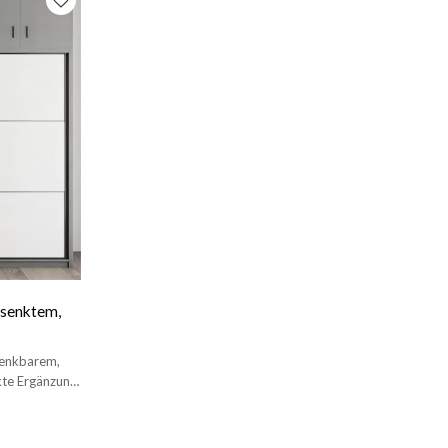
rsenktem,
senkbarem,
ekte Ergänzung