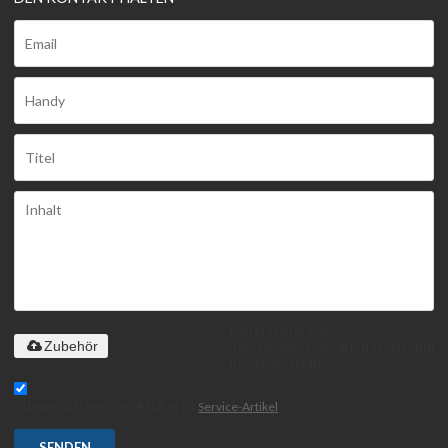
Unterstützt nur
.rar/.zip/.jpg/.png/.gif/.doc/.xls/.pdf,
Zubehör
maximal 20 MB
Stimme ich Service-Artikel zu,
Service-Artikel
SENDEN