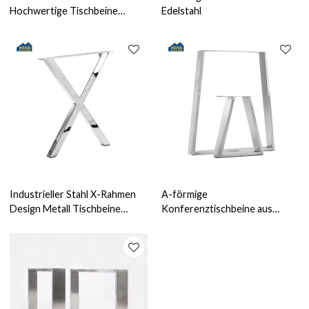
Hochwertige Tischbeine
Edelstahl
Edelstahl Abnehmbare
Schreibtischbeine
Industrieller Stahl X-Rahmen
A-förmige
Design Metall Tischbeine
Konferenztischbeine aus
Gusseisen Küche Esstisch
Edelstahl, rechteckige
Beine
Tischbeine aus geschmiedetem
Metall, gebürstet, für
Esstische