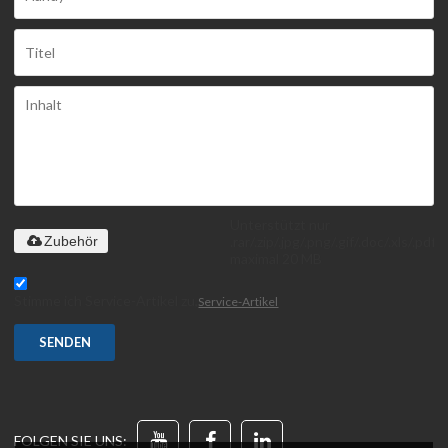
Unterstützt nur
.rar/.zip/.jpg/.png/.gif/.doc/.xls/.pdf,
Zubehör
maximal 20 MB
Stimme ich Service-Artikel zu,
Service-Artikel
SENDEN
FOLGEN SIE UNS: