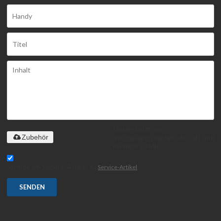
Unterstützt nur
.rar/.zip/.jpg/.png/.gif/.doc/.xls/.pdf,
Zubehör
maximal 20 MB
Stimme ich Service-Artikel zu,
Service-Artikel
SENDEN