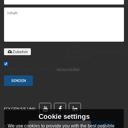
Unterstützt nur
.rar/.zip/.jpg/.png/.gif/.doc/.xls/.pdf,
Zubehör
maximal 20 MB
Stimme ich Service-Artikel zu,
Service-Artikel
SENDEN
FOLGEN SIE UNS:
Cookie settings
We use cookies to provide you with the best possible
SUBSCRIBE: