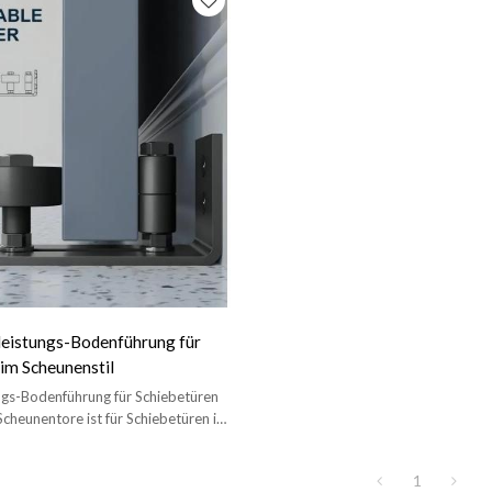
eistungs-Bodenführung für
 im Scheunenstil
ngs-Bodenführung für Schiebetüren
cheunentore ist für Schiebetüren im
nzipiert, um ein seitliches Schwingen
indern.
1