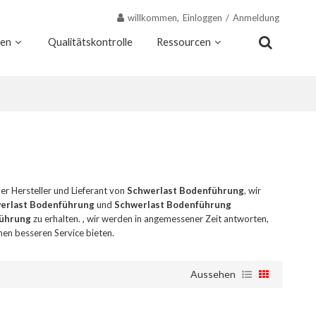
willkommen,
Einloggen
/
Anmeldung
nen
Qualitätskontrolle
Ressourcen
Kontakt
Warum Wekis
her Hersteller und Lieferant von
Schwerlast Bodenführung
, wir
erlast Bodenführung
und
Schwerlast Bodenführung
führung
zu erhalten. , wir werden in angemessener Zeit antworten,
nen besseren Service bieten.
Aussehen