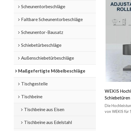
Scheunentorbeschläge
Faltbare Scheunentorbeschläge
Scheunentor-Bausatz
Schiebetürbeschläge
Außenschiebetürbeschläge
Maßgefertigte Möbelbeschläge
Tischgestelle
WEKIS Hochl
Tischbeine
Schiebetüren
Die Hochleistu
Tischbeine aus Eisen
von WEKIS für S
Scheunenstil ko
Tischbeine aus Edelstahl
der Tür zu verh