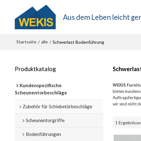
Aus dem Leben leicht g
Startseite
alle
/
/
Schwerlast Bodenführung
Produktkatalog
Schwerlas
Kundenspezifische
WEKIS Furnit
bieten kundens
Scheunentorbeschläge
Auftragsfertigu
wir sind nicht 
Zubehör für Schiebetürbeschläge
Scheunentorgriffe
1 Ergebnisse
Bodenführungen