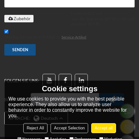
Unterstützt nur
.rar/.zip/.jpg/.png/.gif/.doc/.xls/.pdf,
Zubehör
maximal 20 MB
Stimme ich Service-Artikel zu,
Service-Artikel
SENDEN
FOLGEN SIE UNS:
Cookie settings
We use cookies to provide you with the best possible
SUBSCRIBE:
experience. They also allow us to analyze user
behavior in order to constantly improve the website for
you.
SPRACHE:
Deutsch
Reject All
Accept Selection
Accept all