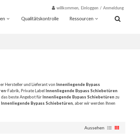
willkommen,
Einloggen
/
Anmeldung
nen
Qualitätskontrolle
Ressourcen
Kontakt
Warum Wekis
her Hersteller und Lieferant von
Innenliegende Bypass
ren
-Fabrik, Private Label
Innenliegende Bypass Schiebetüren
um das beste Angebot für
Innenliegende Bypass Schiebetüren
zu
n
Innenliegende Bypass Schiebetüren
, aber wir werden Ihnen
Aussehen