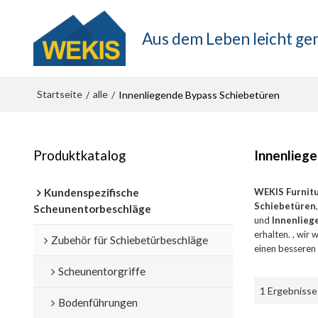
Aus dem Leben leicht g
Startseite
alle
/
/
Innenliegende Bypass Schiebetüren
Produktkatalog
Innenlieg
Kundenspezifische
WEKIS Furnit
Schiebetüren
Scheunentorbeschläge
und
Innenlieg
erhalten. , wir
Zubehör für Schiebetürbeschläge
einen besseren 
Scheunentorgriffe
1 Ergebnisse
Bodenführungen