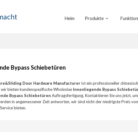
emacht
Heim
Produkte
Funktio
ende Bypass Schiebetüren
ure&Sliding Door Hardware Manufacturer
ist ein professioneller chinesisc
, wir bieten kundenspezifische Wholeslae
Innenliegende Bypass Schiebetü
ende Bypass Schiebetüren
Auftragsfertigung. Kontaktieren Sie uns jetzt, 
 werden in angemessener Zeit antworten, wir sind nicht der niedrigste Preis vo
Service bieten.