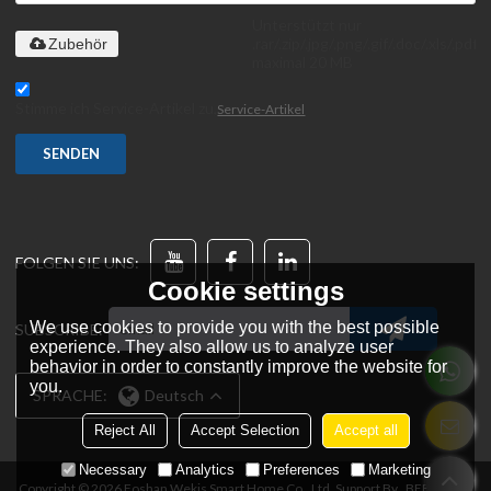
Unterstützt nur
.rar/.zip/.jpg/.png/.gif/.doc/.xls/.pdf,
Zubehör
maximal 20 MB
Stimme ich Service-Artikel zu,
Service-Artikel
SENDEN
FOLGEN SIE UNS:
Cookie settings
We use cookies to provide you with the best possible
SUBSCRIBE:
experience. They also allow us to analyze user
behavior in order to constantly improve the website for
you.
SPRACHE:
Deutsch
Reject All
Accept Selection
Accept all
Necessary
Analytics
Preferences
Marketing
Copyright © 2026
Foshan Wekis Smart Home Co., Ltd.
Support By
BEE Cloud