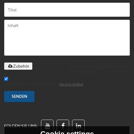
Unterstützt nur
.rar/.zip/.jpg/.png/.gif/.doc/.xls/.pdf,
Zubehör
maximal 20 MB
Stimme ich Service-Artikel zu,
Service-Artikel
SENDEN
FOLGEN SIE UNS:
Cookie settings