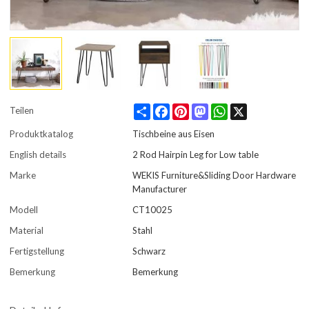
Share
Facebook
Pinterest
Mastodon
WhatsApp
X
Teilen
Produktkatalog
Tischbeine aus Eisen
English details
2 Rod Hairpin Leg for Low table
Marke
WEKIS Furniture&Sliding Door Hardware
Manufacturer
Modell
CT10025
Material
Stahl
Fertigstellung
Schwarz
Bemerkung
Bemerkung