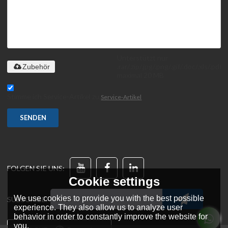
Unterstützt nur
.rar/.zip/.jpg/.png/.gif/.doc/.xls/.pdf,
Zubehör
maximal 20 MB
Stimme ich Service-Artikel zu,
Service-Artikel
SENDEN
FOLGEN SIE UNS:
Cookie settings
We use cookies to provide you with the best possible
SUBSCRIBE:
experience. They also allow us to analyze user
behavior in order to constantly improve the website for
you.