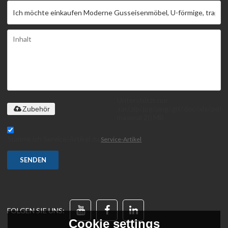
Unterstützt nur
.rar/.zip/.jpg/.png/.gif/.doc/.xls/.pdf,
Zubehör
maximal 20 MB
Stimme ich Service-Artikel zu,
Service-Artikel
SENDEN
FOLGEN SIE UNS:
Cookie settings