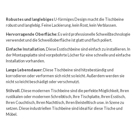
Robustes und langlebiges
U-förmiges Design macht die Tischbeine
robust und langlebig. Feine Lackierung, kein Rost, kein Verblassen.
Hervorragende Oberfläche:
Es wird professionelle Schweißtechnologie
verwendet und die Schweißoberfläche ist glatt und flach poliert.
Einfache Installation.
Diese Esstischbeine sind einfach zu installieren. In
der Montageplatte sind vorgebohrte Löcher für eine schnelle und einfache
Installation vorhanden.
Lange Lebensdauer:
Diese Tischbeine sind hitzebeständig und
korrodieren oder verformen sich nicht so leicht. Außerdem werden sie
nicht so leicht beschädigt oder verschmutzt.
Stilvoll.
Diese modernen Tischbeine sind die perfekte Möglichkeit, Ihren
rustikalen oder modernen Schreibtisch, Ihre Tischplatte, Ihren Esstisch,
Ihren Couchtisch, Ihren Nachttisch, Ihren Beistelltisch usw. in Szene zu
setzen. Diese industriellen Tischbeine sind ideal für diese Tische und
Möbel.