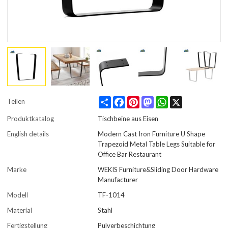
Share
Facebook
Pinterest
Mastodon
WhatsApp
X
Teilen
Produktkatalog
Tischbeine aus Eisen
English details
Modern Cast Iron Furniture U Shape
Trapezoid Metal Table Legs Suitable for
Office Bar Restaurant
Marke
WEKIS Furniture&Sliding Door Hardware
Manufacturer
Modell
TF-1014
Material
Stahl
Fertigstellung
Pulverbeschichtung