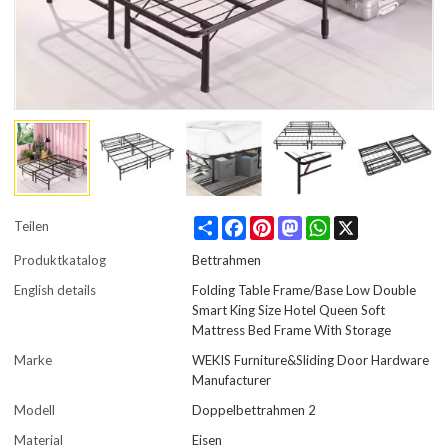
Share
Facebook
Pinterest
Mastodon
WhatsApp
X
Teilen
Produktkatalog
Bettrahmen
English details
Folding Table Frame/Base Low Double
Smart King Size Hotel Queen Soft
Mattress Bed Frame With Storage
Marke
WEKIS Furniture&Sliding Door Hardware
Manufacturer
Modell
Doppelbettrahmen 2
Material
Eisen