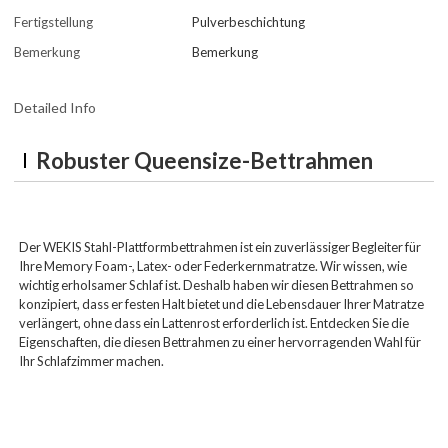
Fertigstellung
Pulverbeschichtung
Bemerkung
Bemerkung
Detailed Info
Robuster Queensize-Bettrahmen
Der WEKIS Stahl-Plattformbettrahmen ist ein zuverlässiger Begleiter für
Ihre Memory Foam-, Latex- oder Federkernmatratze. Wir wissen, wie
wichtig erholsamer Schlaf ist. Deshalb haben wir diesen Bettrahmen so
konzipiert, dass er festen Halt bietet und die Lebensdauer Ihrer Matratze
verlängert, ohne dass ein Lattenrost erforderlich ist. Entdecken Sie die
Eigenschaften, die diesen Bettrahmen zu einer hervorragenden Wahl für
Ihr Schlafzimmer machen.