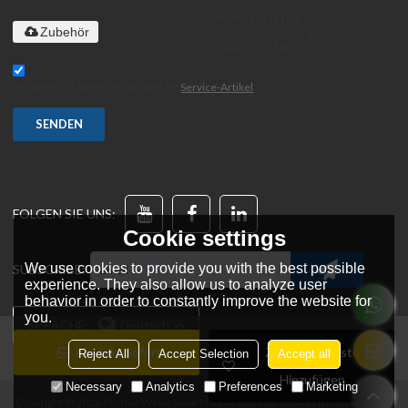
Unterstützt nur
.rar/.zip/.jpg/.png/.gif/.doc/.xls/.pdf,
Zubehör
maximal 20 MB
Stimme ich Service-Artikel zu,
Service-Artikel
SENDEN
FOLGEN SIE UNS:
Cookie settings
We use cookies to provide you with the best possible
SUBSCRIBE:
experience. They also allow us to analyze user
behavior in order to constantly improve the website for
you.
SPRACHE:
Deutsch
Kontakt Sofort
Zur Wunschliste
Reject All
Accept Selection
Accept all
Hinzufügen
Necessary
Analytics
Preferences
Marketing
Copyright © 2026
Foshan Wekis Smart Home Co., Ltd.
Support By
BEE Cloud