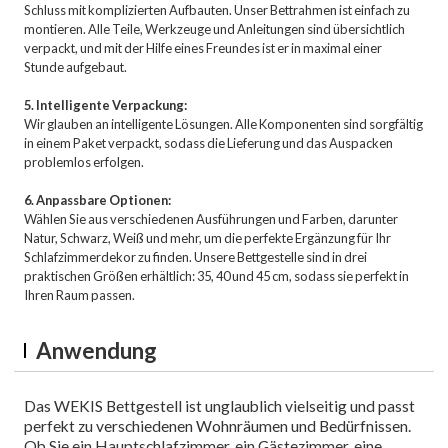
Schluss mit komplizierten Aufbauten. Unser Bettrahmen ist einfach zu
montieren. Alle Teile, Werkzeuge und Anleitungen sind übersichtlich
verpackt, und mit der Hilfe eines Freundes ist er in maximal einer
Stunde aufgebaut.
5. Intelligente Verpackung:
Wir glauben an intelligente Lösungen. Alle Komponenten sind sorgfältig
in einem Paket verpackt, sodass die Lieferung und das Auspacken
problemlos erfolgen.
6. Anpassbare Optionen:
Wählen Sie aus verschiedenen Ausführungen und Farben, darunter
Natur, Schwarz, Weiß und mehr, um die perfekte Ergänzung für Ihr
Schlafzimmerdekor zu finden. Unsere Bettgestelle sind in drei
praktischen Größen erhältlich: 35, 40 und 45 cm, sodass sie perfekt in
Ihren Raum passen.
Anwendung
Das WEKIS Bettgestell ist unglaublich vielseitig und passt
perfekt zu verschiedenen Wohnräumen und Bedürfnissen.
Ob Sie ein Hauptschlafzimmer, ein Gästezimmer, eine