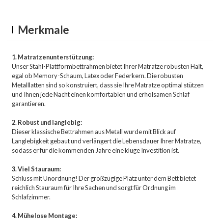
Merkmale
1. Matratzenunterstützung:
Unser Stahl-Plattformbettrahmen bietet Ihrer Matratze robusten Halt,
egal ob Memory-Schaum, Latex oder Federkern. Die robusten
Metalllatten sind so konstruiert, dass sie Ihre Matratze optimal stützen
und Ihnen jede Nacht einen komfortablen und erholsamen Schlaf
garantieren.
2. Robust und langlebig:
Dieser klassische Bettrahmen aus Metall wurde mit Blick auf
Langlebigkeit gebaut und verlängert die Lebensdauer Ihrer Matratze,
sodass er für die kommenden Jahre eine kluge Investition ist.
3. Viel Stauraum:
Schluss mit Unordnung! Der großzügige Platz unter dem Bett bietet
reichlich Stauraum für Ihre Sachen und sorgt für Ordnung im
Schlafzimmer.
4. Mühelose Montage: