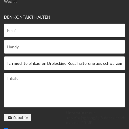
Wechat
DEN KONTAKT HALTEN
Unterstützt nur
.rar/.zip/.jpg/.png/.gif/.doc/.xls/.pdf,
Zubehör
maximal 20 MB