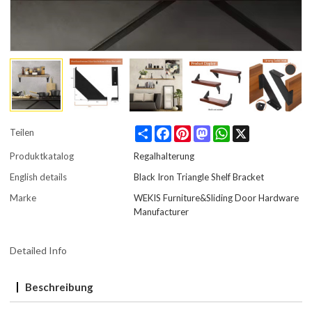
Share
Facebook
Pinterest
Mastodon
WhatsApp
X
Teilen
Produktkatalog
Regalhalterung
English details
Black Iron Triangle Shelf Bracket
Marke
WEKIS Furniture&Sliding Door Hardware
Manufacturer
Detailed Info
Beschreibung