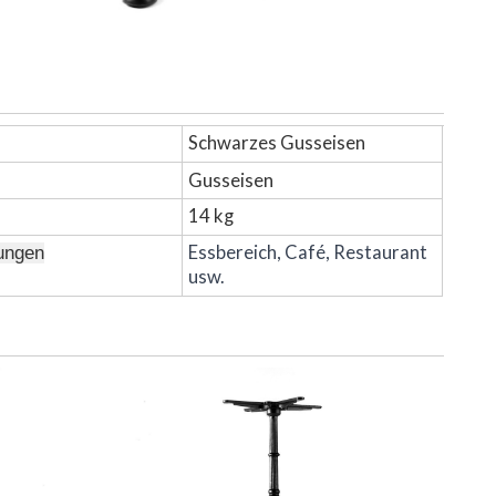
n
Schwarzes Gusseisen
l
Gusseisen
14 kg
Essbereich, Café, Restaurant
ungen
usw.