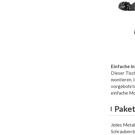
Einfache In
Dieser Tisch
montieren. 
vorgebohrte
einfache M
Pake
Jedes Metal
Schrauben bi