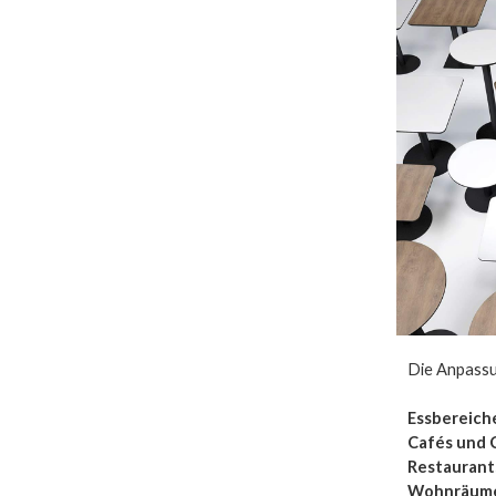
Die Anpassu
Essbereich
Cafés und 
Restaurant
Wohnräum