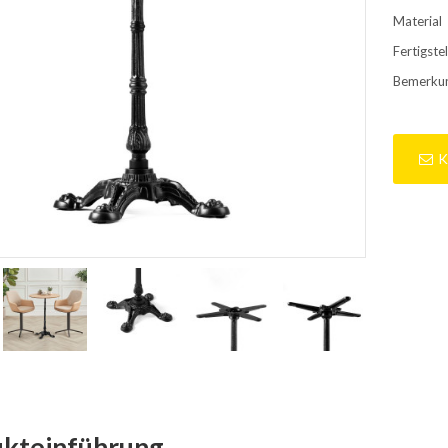
Material
Fertigste
Bemerku
K
ukteinführung