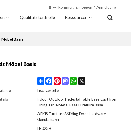
willkommen,
Einloggen
/
Anmeldung
nen
Qualitätskontrolle
Ressourcen
Kontakt
Warum Wekis
s Möbel Basis
sis Möbel Basis
Share
Facebook
Pinterest
Mastodon
WhatsApp
X
atalog
Tischgestelle
tails
Indoor Outdoor Pedestal Table Base Cast Iron
Dining Table Metal Base Furniture Base
WEKIS Furniture&Sliding Door Hardware
Manufacturer
TB023H