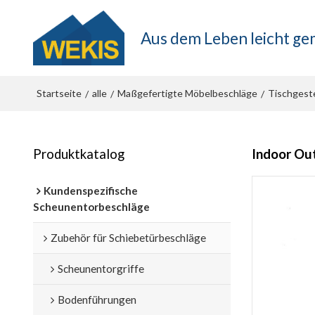
Aus dem Leben leicht g
Startseite
alle
Maßgefertigte Möbelbeschläge
Tischgeste
/
/
/
Produktkatalog
Indoor Out
Kundenspezifische
Scheunentorbeschläge
Zubehör für Schiebetürbeschläge
Scheunentorgriffe
Bodenführungen