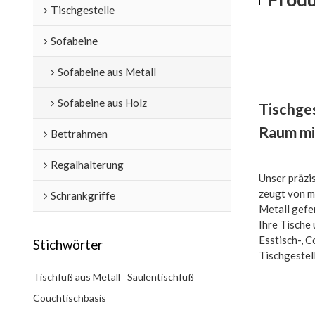
Tischgestelle
Sofabeine
Sofabeine aus Metall
Sofabeine aus Holz
Tischges
Raum mit
Bettrahmen
Regalhalterung
Unser präzi
zeugt von m
Schrankgriffe
Metall gefer
Ihre Tische 
Esstisch-, C
Stichwörter
Tischgestel
Tischfuß aus Metall
Säulentischfuß
Couchtischbasis