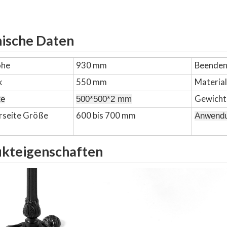
ische Daten
öhe
930 mm
Beende
k
550 mm
Materia
Gewicht
te
500*500*2 mm
rseite Größe
600 bis 700 mm
Anwend
kteigenschaften