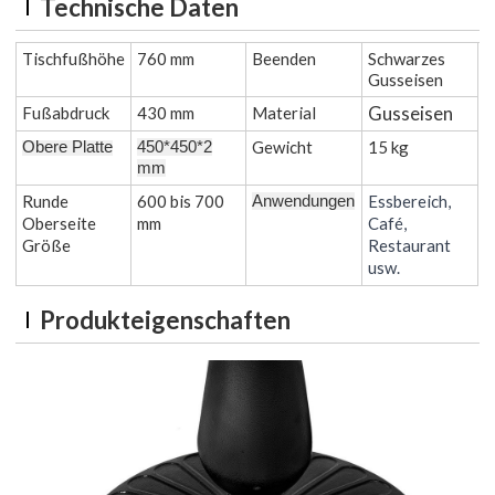
Technische Daten
Tischfußhöhe
760 mm
Beenden
Schwarzes
Gusseisen
Gusseisen
Fußabdruck
430 mm
Material
Gewicht
15 kg
Obere Platte
450*450*2
mm
Runde
600 bis 700
Essbereich,
Anwendungen
Oberseite
mm
Café,
Größe
Restaurant
usw.
Produkteigenschaften