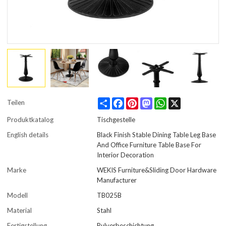
Share
Facebook
Pinterest
Mastodon
WhatsApp
X
Teilen
Produktkatalog
Tischgestelle
English details
Black Finish Stable Dining Table Leg Base
And Office Furniture Table Base For
Interior Decoration
Marke
WEKIS Furniture&Sliding Door Hardware
Manufacturer
Modell
TB025B
Material
Stahl
Fertigstellung
Pulverbeschichtung