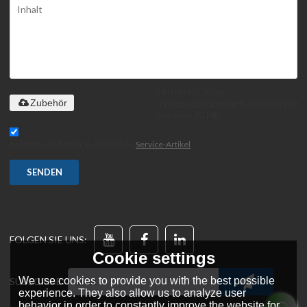
Unterstützt nur
.rar/.zip/.jpg/.png/.gif/.doc/.xls/.pdf,
Zubehör
maximal 20 MB
Stimme ich Service-Artikel zu,
Service-Artikel
SENDEN
FOLGEN SIE UNS:
Cookie settings
We use cookies to provide you with the best possible
SUBSCRIBE:
experience. They also allow us to analyze user
behavior in order to constantly improve the website for