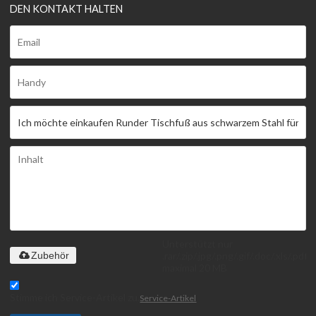
DEN KONTAKT HALTEN
Unterstützt nur
.rar/.zip/.jpg/.png/.gif/.doc/.xls/.pdf,
Zubehör
maximal 20 MB
Stimme ich Service-Artikel zu,
Service-Artikel