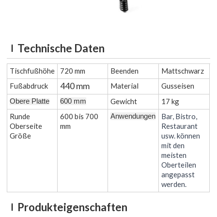
Technische Daten
Tischfußhöhe
720 mm
Beenden
Mattschwarz
440 mm
Fußabdruck
Material
Gusseisen
Gewicht
17 kg
Obere Platte
600 mm
Runde
600 bis 700
Bar, Bistro,
Anwendungen
Oberseite
mm
Restaurant
Größe
usw. können
mit den
meisten
Oberteilen
angepasst
werden.
Produkteigenschaften