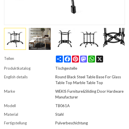
Share
Facebook
Pinterest
Mastodon
WhatsApp
X
Teilen
Produktkatalog
Tischgestelle
English details
Round Black Steel Table Base For Glass
Table Top Marble Table Top
Marke
WEKIS Furniture&Sliding Door Hardware
Manufacturer
Modell
TB061A
Material
Stahl
Fertigstellung
Pulverbeschichtung