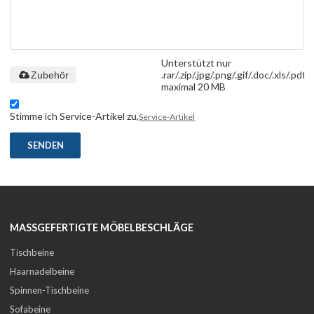
Unterstützt nur
.rar/.zip/.jpg/.png/.gif/.doc/.xls/.pdf,
Zubehör
maximal 20 MB
Stimme ich Service-Artikel zu,
Service-Artikel
SENDEN
MASSGEFERTIGTE MÖBELBESCHLÄGE
Tischbeine
Haarnadelbeine
Spinnen-Tischbeine
Sofabeine