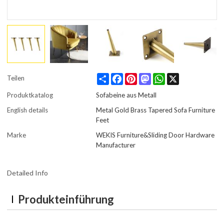
Share
Facebook
Pinterest
Mastodon
WhatsApp
X
Teilen
Produktkatalog
Sofabeine aus Metall
English details
Metal Gold Brass Tapered Sofa Furniture
Feet
Marke
WEKIS Furniture&Sliding Door Hardware
Manufacturer
Detailed Info
Produkteinführung