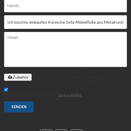
Unterstützt nur
.rar/.zip/.jpg/.png/.gif/.doc/.xls/.pdf,
Zubehör
maximal 20 MB
Stimme ich Service-Artikel zu,
Service-Artikel
SENDEN