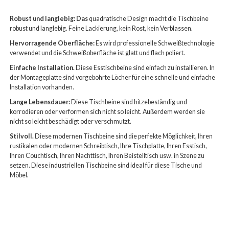
Robust und langlebig: Das
quadratische Design macht die Tischbeine
robust und langlebig. Feine Lackierung, kein Rost, kein Verblassen.
Hervorragende Oberfläche:
Es wird professionelle Schweißtechnologie
verwendet und die Schweißoberfläche ist glatt und flach poliert.
Einfache Installation.
Diese Esstischbeine sind einfach zu installieren. In
der Montageplatte sind vorgebohrte Löcher für eine schnelle und einfache
Installation vorhanden.
Lange Lebensdauer:
Diese Tischbeine sind hitzebeständig und
korrodieren oder verformen sich nicht so leicht. Außerdem werden sie
nicht so leicht beschädigt oder verschmutzt.
Stilvoll.
Diese modernen Tischbeine sind die perfekte Möglichkeit, Ihren
rustikalen oder modernen Schreibtisch, Ihre Tischplatte, Ihren Esstisch,
Ihren Couchtisch, Ihren Nachttisch, Ihren Beistelltisch usw. in Szene zu
setzen. Diese industriellen Tischbeine sind ideal für diese Tische und
Möbel.