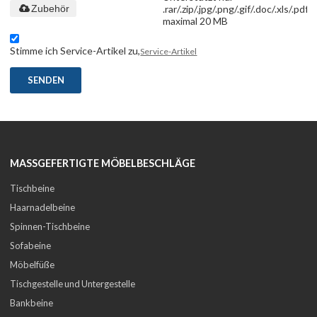
.rar/.zip/.jpg/.png/.gif/.doc/.xls/.pdf,
Zubehör
maximal 20 MB
Stimme ich Service-Artikel zu,
Service-Artikel
SENDEN
MASSGEFERTIGTE MÖBELBESCHLÄGE
Tischbeine
Haarnadelbeine
Spinnen-Tischbeine
Sofabeine
Möbelfüße
Tischgestelle und Untergestelle
Bankbeine