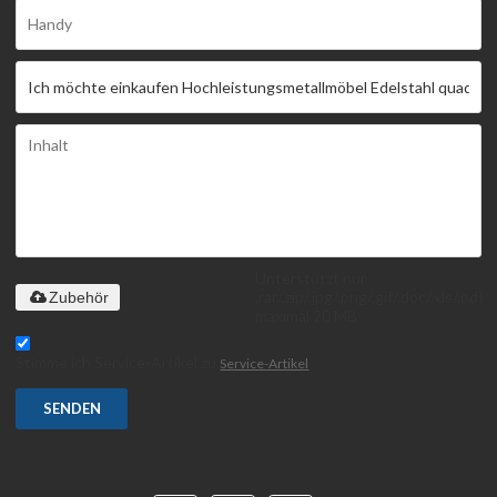
Unterstützt nur
.rar/.zip/.jpg/.png/.gif/.doc/.xls/.pdf,
Zubehör
maximal 20 MB
Stimme ich Service-Artikel zu,
Service-Artikel
SENDEN