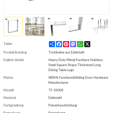
Share
Facebook
Pinterest
Mastodon
WhatsApp
X
Teilen
Produktkatalog
Tischbeine aus Edelstahl
English details
Heavy Duty Metal Furniture Stainless
Steel Square Shape Thickened Long
Dining Table Legs
Marke
WEKIS Furniture&Sliding Door Hardware
Manufacturer
Modell
TF-SS004
Material
Edelstahl
Fertigstellung
Pulverbeschichtung
Bemerkung
Bemerkung