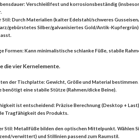
ebensdauer: Verschleißfest und korrosionsbeständig (insbeso
.
er Stil: Durch Materialien (kalter Edelstahl/schweres Gussei
rz/gebürstetes Silber/galvanisiertes Gold/Antik-Kupfergrün) 
passt.
tige Formen: Kann minimalistische schlanke Füße, stabile Rah
e die vier Kernelemente.
ten der Tischplatte: Gewicht, Größe und Material bestimmen 
e benötigt eine stabile Stütze (Rahmen/dicke Beine).
higkeit ist entscheidend: Präzise Berechnung (Desktop + Las
le Tragfähigkeit des Produkts.
er Stil: Metallfüße bilden den optischen Mittelpunkt. Wählen S
zend/verwittert) und Stillinien passend zum Raumstil.