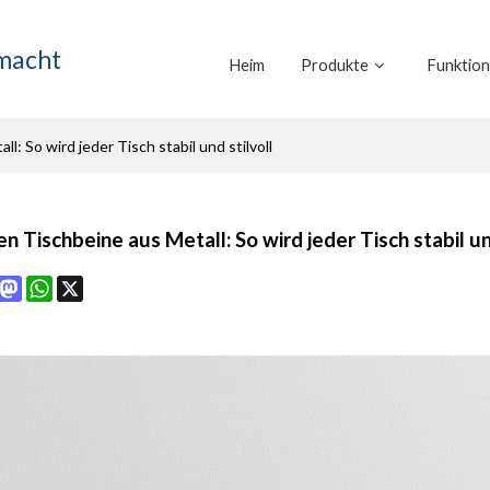
emacht
Heim
Produkte
Funktio
l: So wird jeder Tisch stabil und stilvoll
en Tischbeine aus Metall: So wird jeder Tisch stabil un
book
interest
Mastodon
WhatsApp
X