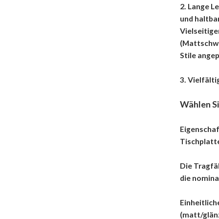
2. Lange L
und haltbar
Vielseitig
(Mattschwa
Stile ange
3. Vielfäl
Wählen Si
Eigenschaf
Tischplatt
Die Tragfä
die nomina
Einheitlich
(matt/glän