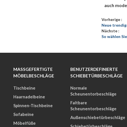
auch moder
Vorherige
Neue trendig
Nächste
So wählen Si
MASSGEFERTIGTE M
BENUTZERDEFINIERTE
ÖBELBESCHLÄGE
SCHIEBETÜRBESCHLÄGE
Tischbeine
Normale
Scheunentorbeschläge
Haarnadelbeine
Faltbare
Spinnen-Tischbeine
Scheunentorbeschläge
Sofabeine
Außenschiebetürbeschläge
Möbelfüße
Schiebetürbeschläge