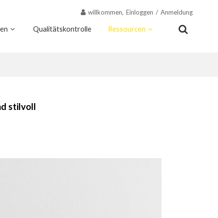
willkommen,
Einloggen
/
Anmeldung
nen
Qualitätskontrolle
Ressourcen
Kontakt
Warum Wekis
d stilvoll