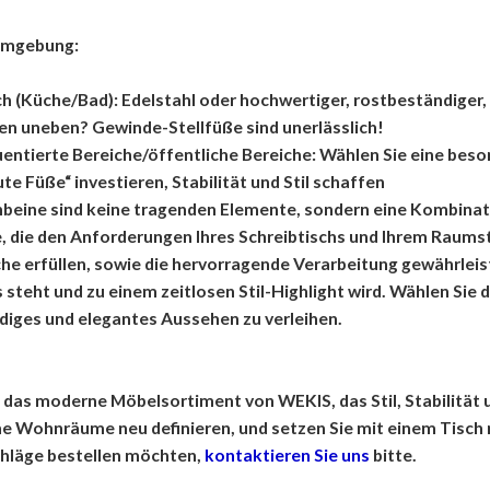
umgebung:
h (Küche/Bad): Edelstahl oder hochwertiger, rostbeständiger,
den uneben? Gewinde-Stellfüße sind unerlässlich!
uentierte Bereiche/öffentliche Bereiche: Wählen Sie eine beso
gute Füße“ investieren, Stabilität und Stil schaffen
hbeine sind keine tragenden Elemente, sondern eine Kombinat
, die den Anforderungen Ihres Schreibtischs und Ihrem Raumst
he erfüllen, sowie die hervorragende Verarbeitung gewährleiste
steht und zu einem zeitlosen Stil-Highlight wird. Wählen Sie d
iges und elegantes Aussehen zu verleihen.
e das moderne Möbelsortiment von WEKIS, das Stil, Stabilität u
e Wohnräume neu definieren, und setzen Sie mit einem Tisch
hläge bestellen möchten,
kontaktieren Sie uns
bitte.