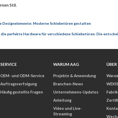
nen Stil.
e Designelemente: Moderne Schiebetüren gestalten
e die perfekte Hardware für verschiedene Schiebetüren: Die entsch
SERVICE
WARUM AAG
ÜBER
OEM- und ODM-Service
Projekte & Anwendung
Warum
Auftragsverfolgung
Branchen-News
WEKIS
Häufig gestellte Fragen
Unternehmens-Updates
Fabri
Anleitung
Zertif
Video und Live-
Konta
Streaming
Wech