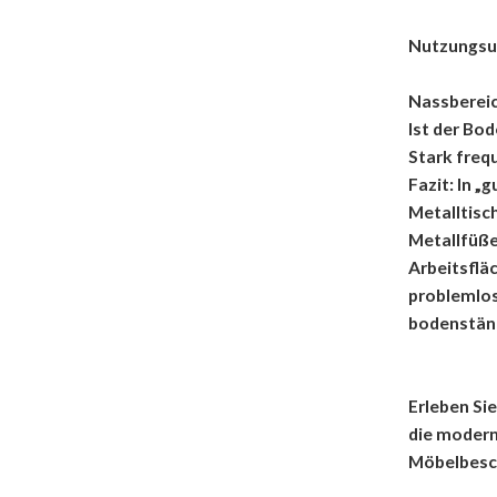
Nutzungs
Nassbereic
Ist der Bo
Stark freq
Fazit: In „
Metalltisc
Metallfüße
Arbeitsfläc
problemlos 
bodenständ
Erleben Si
die modern
Möbelbesc