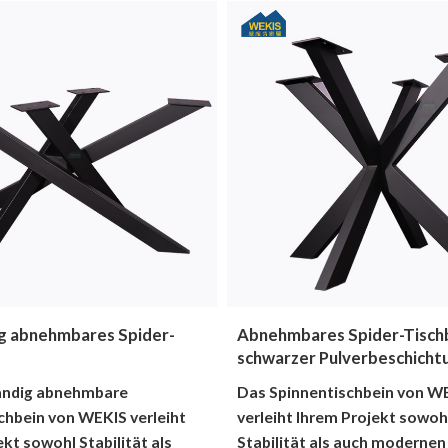
ig abnehmbares Spider-
Abnehmbares Spider-Tischb
schwarzer Pulverbeschicht
tändig abnehmbare
Das Spinnentischbein von W
chbein von WEKIS verleiht
verleiht Ihrem Projekt sowoh
kt sowohl Stabilität als
Stabilität als auch modernen 