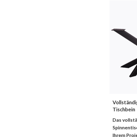
Vollständ
Tischbein
Das volls
Spinnentis
Ihrem Proje