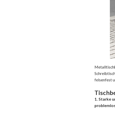
Metalltisch
Schreibtisch
felsenfest 
Tischb
1. Starke u
problemlos