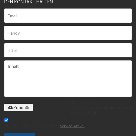
DEN KONTAKT HALTEN
Unterstützt nur
.rar/.zip/.jpg/.png/.gif/.doc/.xls/.pdf,
Zubehör
maximal 20 MB
Stimme ich Service-Artikel zu,
Service-Artikel