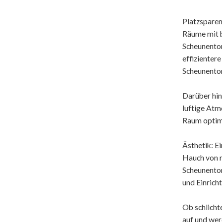
Platzsparen
Räume mit b
Scheunentor
effizienter
Scheunentor
Darüber hin
luftige Atm
Raum optima
Ästhetik: E
Hauch von r
Scheunentor
und Einrich
Ob schlicht
auf und wer