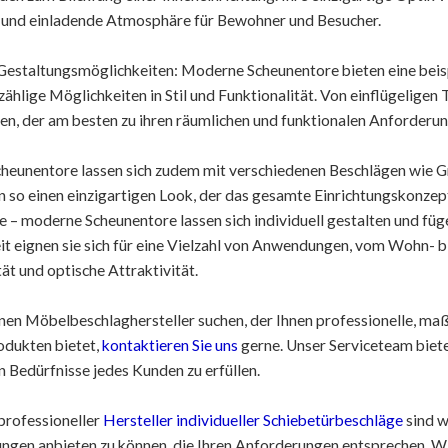
 und einladende Atmosphäre für Bewohner und Besucher.
 Gestaltungsmöglichkeiten: Moderne Scheunentore bieten eine beis
zählige Möglichkeiten in Stil und Funktionalität. Von einflügelige
len, der am besten zu ihren räumlichen und funktionalen Anforderun
eunentore lassen sich zudem mit verschiedenen Beschlägen wie Gri
n so einen einzigartigen Look, der das gesamte Einrichtungskonzep
 – moderne Scheunentore lassen sich individuell gestalten und fügen 
eit eignen sie sich für eine Vielzahl von Anwendungen, vom Wohn-
ät und optische Attraktivität.
nen Möbelbeschlaghersteller suchen, der Ihnen professionelle, maß
odukten bietet,
kontaktieren Sie uns
gerne. Unser Serviceteam biete
en Bedürfnisse jedes Kunden zu erfüllen.
professioneller
Hersteller individueller Schiebetürbeschläge
sind w
ungen anbieten zu können, die Ihren Anforderungen entsprechen. W