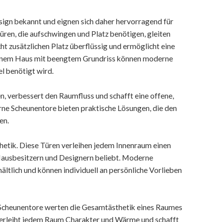
ign bekannt und eignen sich daher hervorragend für
en, die aufschwingen und Platz benötigen, gleiten
 zusätzlichen Platz überflüssig und ermöglicht eine
 einem Haus mit beengtem Grundriss können moderne
l benötigt wird.
, verbessert den Raumfluss und schafft eine offene,
e Scheunentore bieten praktische Lösungen, die den
en.
thetik. Diese Türen verleihen jedem Innenraum einen
Hausbesitzern und Designern beliebt. Moderne
ltlich und können individuell an persönliche Vorlieben
e Scheunentore werten die Gesamtästhetik eines Raumes
k verleiht jedem Raum Charakter und Wärme und schafft