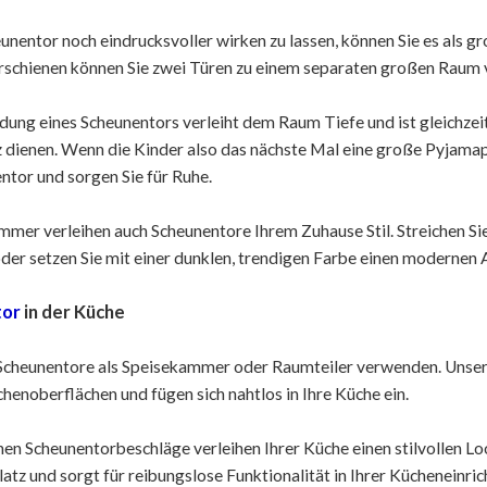
unentor noch eindrucksvoller wirken zu lassen, können Sie es als 
schienen können Sie zwei Türen zu einem separaten großen Raum 
ung eines Scheunentors verleiht dem Raum Tiefe und ist gleichzeit
z dienen. Wenn die Kinder also das nächste Mal eine große Pyjama
ntor und sorgen Sie für Ruhe.
mer verleihen auch Scheunentore Ihrem Zuhause Stil. Streichen Sie 
der setzen Sie mit einer dunklen, trendigen Farbe einen modernen 
tor
in der Küche
Scheunentore als Speisekammer oder Raumteiler verwenden. Unse
henoberflächen und fügen sich nahtlos in Ihre Küche ein.
hen Scheunentorbeschläge verleihen Ihrer Küche einen stilvollen L
latz und sorgt für reibungslose Funktionalität in Ihrer Kücheneinric