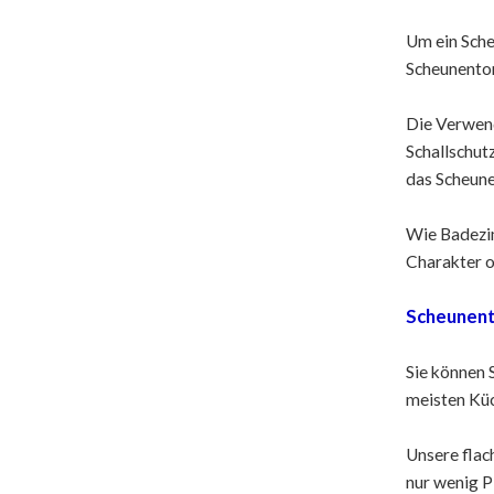
Um ein Sche
Scheunentor
Die Verwend
Schallschut
das Scheune
Wie Badezim
Charakter o
Scheunen
Sie können 
meisten Küc
Unsere flac
nur wenig P