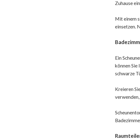
Zuhause ein
Mit einem st
einsetzen. 
Badezimm
Ein Scheune
können Sie 
schwarze Tü
Kreieren Si
verwenden, 
Scheunentor
Badezimmer.
Raumteile