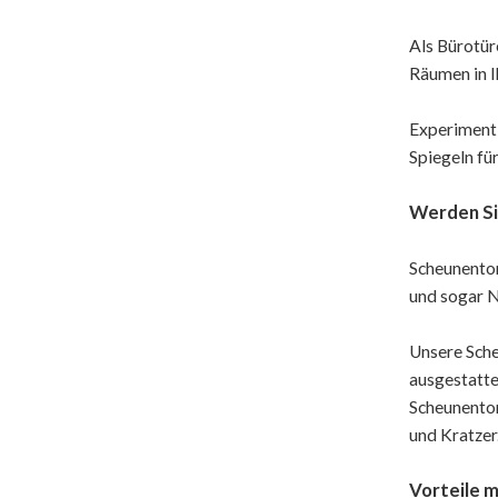
Als Bürotür
Räumen in I
Experimenti
Spiegeln fü
Werden Si
Scheunentor
und sogar 
Unsere Sche
ausgestatte
Scheunentor
und Kratzer
Vorteile 