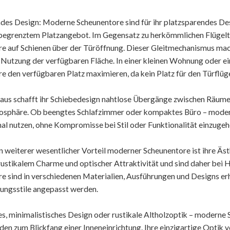
des Design: Moderne Scheunentore sind für ihr platzsparendes Des
egrenztem Platzangebot. Im Gegensatz zu herkömmlichen Flügeltür
e auf Schienen über der Türöffnung. Dieser Gleitmechanismus macht
e Nutzung der verfügbaren Fläche. In einer kleinen Wohnung oder
e den verfügbaren Platz maximieren, da kein Platz für den Türflüge
aus schafft ihr Schiebedesign nahtlose Übergänge zwischen Räumen
osphäre. Ob beengtes Schlafzimmer oder kompaktes Büro – modern
l nutzen, ohne Kompromisse bei Stil oder Funktionalität einzugeh
in weiterer wesentlicher Vorteil moderner Scheunentore ist ihre Äs
ustikalem Charme und optischer Attraktivität und sind daher bei 
e sind in verschiedenen Materialien, Ausführungen und Designs erhä
tungsstile angepasst werden.
es, minimalistisches Design oder rustikale Altholzoptik – modern
den zum Blickfang einer Inneneinrichtung. Ihre einzigartige Opti