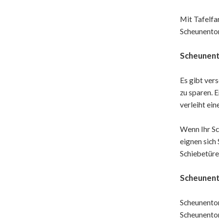
Mit Tafelfar
Scheunentor
Scheunent
Es gibt ver
zu sparen. 
verleiht ein
Wenn Ihr Sc
eignen sich
Schiebetüre
Scheunent
Scheunentor
Scheunentor