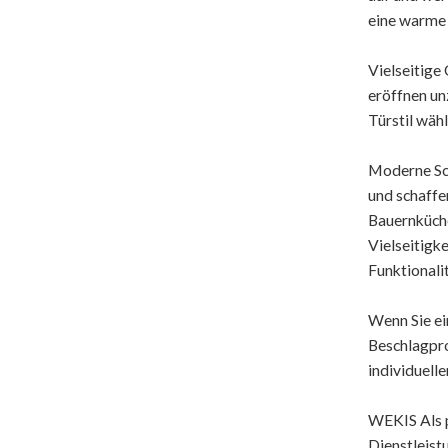
eine warme
Vielseitige
eröffnen un
Türstil wäh
Moderne Sch
und schaffe
Bauernküche
Vielseitigk
Funktionalit
Wenn Sie ei
Beschlagpr
individuell
WEKIS Als 
Dienstleist