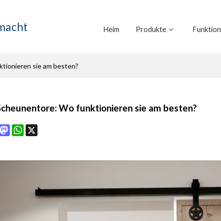
emacht
Heim
Produkte
Funktio
tionieren sie am besten?
cheunentore: Wo funktionieren sie am besten?
book
interest
Mastodon
WhatsApp
X