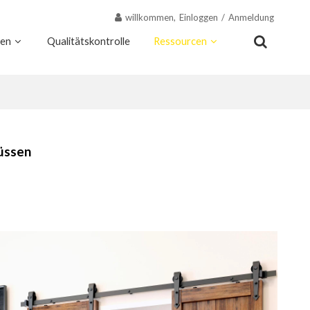
willkommen,
Einloggen
/
Anmeldung
nen
Qualitätskontrolle
Ressourcen
Kontakt
Warum Wekis
müssen