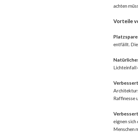
achten müss
Vorteile 
Platzspare
entfällt. D
Natürliches
Lichteinfal
Verbessert
Architektur
Raffinesse 
Verbessert
eignen sich
Menschen mi