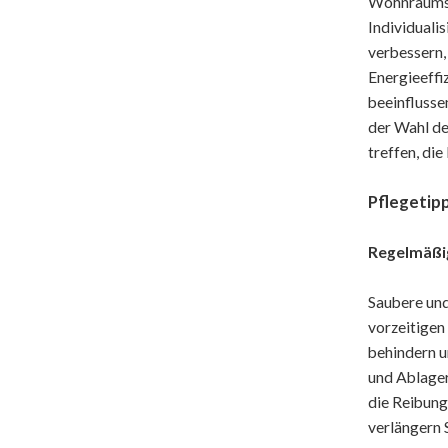
Wohnraums b
Individuali
verbessern,
Energieeffi
beeinflusse
der Wahl de
treffen, di
Pflegetip
Regelmäßig
Saubere und
vorzeitigen
behindern u
und Ablager
die Reibung
verlängern 