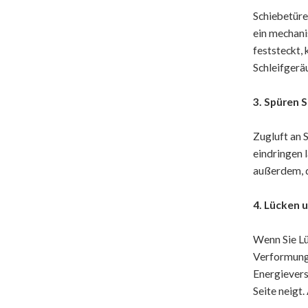
Schiebetüre
ein mechani
feststeckt, 
Schleifgeräu
3. Spüren 
Zugluft an 
eindringen 
außerdem, d
4. Lücken 
Wenn Sie L
Verformunge
Energievers
Seite neigt