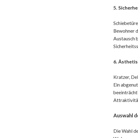
5. Sicherh
Schiebetüre
Bewohner da
Austausch b
Sicherheits
6. Ästheti
Kratzer, De
Ein abgenut
beeinträcht
Attraktivitä
Auswahl de
Die Wahl der