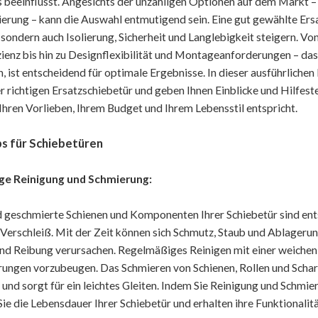
eeinflusst. Angesichts der unzähligen Optionen auf dem Markt – v
sierung – kann die Auswahl entmutigend sein. Eine gut gewählte Ers
 sondern auch Isolierung, Sicherheit und Langlebigkeit steigern. 
zienz bis hin zu Designflexibilität und Montageanforderungen – das
n, ist entscheidend für optimale Ergebnisse. In dieser ausführliche
r richtigen Ersatzschiebetür und geben Ihnen Einblicke und Hilfeste
e Ihren Vorlieben, Ihrem Budget und Ihrem Lebensstil entspricht.
ps für Schiebetüren
e Reinigung und Schmierung:
 geschmierte Schienen und Komponenten Ihrer Schiebetür sind ents
 Verschleiß. Mit der Zeit können sich Schmutz, Staub und Ablager
nd Reibung verursachen. Regelmäßiges Reinigen mit einer weichen 
ungen vorzubeugen. Das Schmieren von Schienen, Rollen und Scharn
 und sorgt für ein leichtes Gleiten. Indem Sie Reinigung und Schmie
Sie die Lebensdauer Ihrer Schiebetür und erhalten ihre Funktionalitä