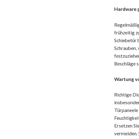
Hardware p
Regelmäßig
frühzeitig 
Schiebetür 
Schrauben, 
festzuziehe
Beschläge st
Wartung vo
Richtige Di
insbesonder
Türpaneele 
Feuchtigkei
Ersetzen Si
vermeiden. 