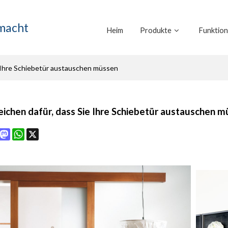
emacht
Heim
Produkte
Funktio
e Ihre Schiebetür austauschen müssen
eichen dafür, dass Sie Ihre Schiebetür austauschen 
book
interest
Mastodon
WhatsApp
X