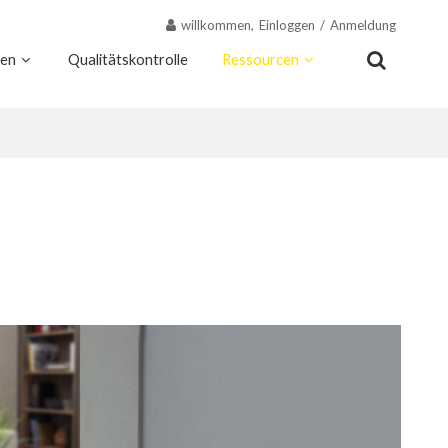
willkommen,
Einloggen
/
Anmeldung
nen
Qualitätskontrolle
Ressourcen
Kontakt
Warum Wekis