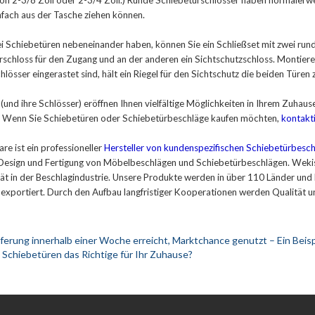
n 2-3/8 Zoll oder 2-3/4 Zoll.) Runde Schiebetürschlösser haben normalerwei
infach aus der Tasche ziehen können.
 Schiebetüren nebeneinander haben, können Sie ein Schließset mit zwei runde
rschloss für den Zugang und an der anderen ein Sichtschutzschloss. Montieren
hlösser eingerastet sind, hält ein Riegel für den Sichtschutz die beiden Türe
(und ihre Schlösser) eröffnen Ihnen vielfältige Möglichkeiten in Ihrem Zuhause.
d. Wenn Sie Schiebetüren oder Schiebetürbeschläge kaufen möchten,
kontakti
e ist ein professioneller
Hersteller von kundenspezifischen Schiebetürbesc
Design und Fertigung von Möbelbeschlägen und Schiebetürbeschlägen. Wekis 
tät in der Beschlagindustrie. Unsere Produkte werden in über 110 Länder und
exportiert. Durch den Aufbau langfristiger Kooperationen werden Qualität 
eferung innerhalb einer Woche erreicht, Marktchance genutzt – Ein Bei
 Schiebetüren das Richtige für Ihr Zuhause?