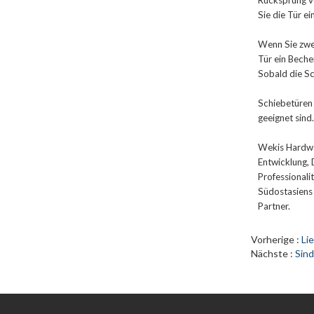
Rücksprung vo
Sie die Tür e
Wenn Sie zwei
Tür ein Beche
Sobald die Sc
Schiebetüren 
geeignet sin
Wekis Hardwar
Entwicklung, 
Professionali
Südostasiens 
Partner.
Vorherige
Li
Nächste
Sind