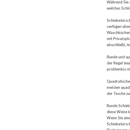
Während Sie d
welches Schlo
Schiebetürsch
verfügen über
Waschküchen.
mit Privatsph
einschließt, l
Runde und qua
der Regel teu
problemlos m
Quadratisch
meisten quadr
der Tasche zu
Runde Schiebe
diese Weise k
Wenn Sie eine
Schiebetürsch