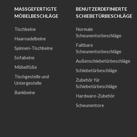
MASSGEFERTIGTE M
BENUTZERDEFINIERTE
ÖBELBESCHLÄGE
SCHIEBETÜRBESCHLÄGE
Tischbeine
Normale
Scheunentorbeschläge
Haarnadelbeine
Faltbare
Spinnen-Tischbeine
Scheunentorbeschläge
Sofabeine
Außenschiebetürbeschläge
Möbelfüße
Schiebetürbeschläge
Tischgestelle und
Zubehör für
Untergestelle
Schiebetürbeschläge
Bankbeine
Hardware-Zubehör
Scheunentore