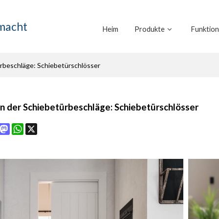
emacht
Heim
Produkte
Funktio
rbeschläge: Schiebetürschlösser
n der Schiebetürbeschläge: Schiebetürschlösser
book
interest
Mastodon
WhatsApp
X