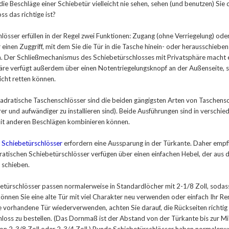
ie Beschläge einer Schiebetür vielleicht nie sehen, sehen (und benutzen) Sie d
ss das richtige ist?
lösser erfüllen in der Regel zwei Funktionen: Zugang (ohne Verriegelung) ode
 einen Zuggriff, mit dem Sie die Tür in die Tasche hinein- oder herausschiebe
 Der Schließmechanismus des Schiebetürschlosses mit Privatsphäre macht e
äre verfügt außerdem über einen Notentriegelungsknopf an der Außenseite, s
eicht retten können.
dratische Taschenschlösser sind die beiden gängigsten Arten von Taschensch
rer und aufwändiger zu installieren sind). Beide Ausführungen sind in verschi
it anderen Beschlägen kombinieren können.
e
Schiebetürschlösser
erfordern eine Aussparung in der Türkante. Daher empfie
atischen Schiebetürschlösser verfügen über einen einfachen Hebel, der aus d
 schieben.
türschlösser passen normalerweise in Standardlöcher mit 2-1/8 Zoll, sodas
önnen Sie eine alte Tür mit viel Charakter neu verwenden oder einfach Ihr 
 vorhandene Tür wiederverwenden, achten Sie darauf, die Rückseiten richtig z
loss zu bestellen. (Das Dornmaß ist der Abstand von der Türkante bis zur Mi