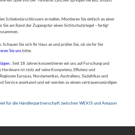
se ein Spiel von der Türkante. Laschen springen heraus, sodass
n Schiebetürschlössern erstellen. Montieren Sie einfach an einer
 Sie am Rand der Zugangstür einen Sichtschutzriegel – fertig!
n zusammen.
 Schauen Sie sich Ihr Haus an und prüfen Sie, ob sie für Sie
eren Sie uns
bitte.
hlägen
. Seit 18 Jahren konzentrieren wir uns auf Forschung und
Hardware ist stolz auf seine Kompetenz, Effizienz und
 Regionen Europas, Nordamerikas, Australiens, Südafrikas und
und Service anerkannt und wir werden zu einem vertrauenswürdigen
spiel für die Händlerpartnerschaft zwischen WEKIS und Amazon