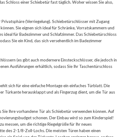
as Schloss einer Schiebetür fast täglich. Woher wissen Sie also,
r Privatsphäre (Verriegelung). Schiebetürschlösser mit Zugang
n können. Sie eignen sich ideal für Schränke, Vorratskammern und
s ideal für Badezimmer und Schlafzimmer. Das Schiebetürschloss
odass Sie ein Kind, das sich versehentlich im Badezimmer
lössern (es gibt auch modernere Einsteckschlösser, die jedoch in
edenen Ausführungen erhältlich, sodass Sie Ihr Taschentürschloss
hlt sich für eine einfache Montage ein einfaches Türblatt. Die
er Türkante herausklappt und als Fingerzug dient, um die Tür aus
s Sie Ihre vorhandene Tür als Schiebetür verwenden können. Auf
Renovierungsbudget schonen. Der Einbau wird so zum Kinderspiel!
u messen, um die richtige Riegelgröße für Ihr neues
tte des 2-1/8-Zoll-Lochs. Die meisten Türen haben einen