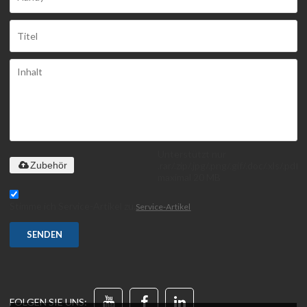
Unterstützt nur
.rar/.zip/.jpg/.png/.gif/.doc/.xls/.pdf,
Zubehör
maximal 20 MB
Stimme ich Service-Artikel zu,
Service-Artikel
SENDEN
FOLGEN SIE UNS: